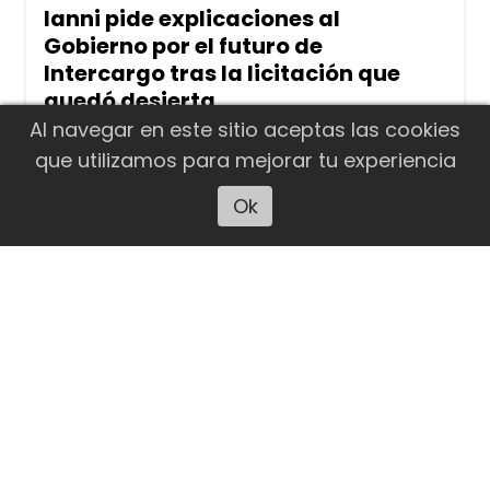
Ianni pide explicaciones al
Gobierno por el futuro de
Intercargo tras la licitación que
quedó desierta
Al navegar en este sitio aceptas las cookies
La diputada nacional por Santa Cruz
que utilizamos para mejorar tu experiencia
presentó un proyecto de resolución
para que el Poder Ejecutivo informe por
Ok
Escuchar artículo
qué fracasó el proceso de privatización
de Intercargo, cuáles serán los próximos
pasos y qué impacto tendrán el cierre
de las bases de Río Gallegos y
Comodoro Rivadavia sobre la
conectividad aérea de la Patagonia.