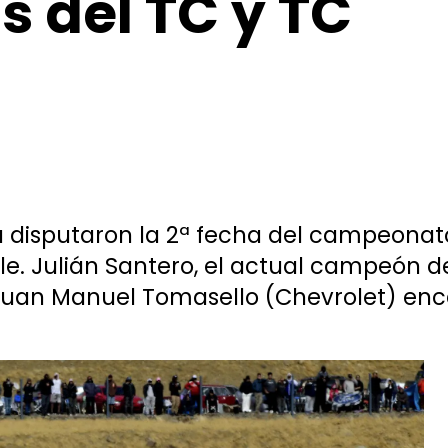
 del TC y TC
ta disputaron la 2ª fecha del campeonat
e. Julián Santero, el actual campeón del
 Juan Manuel Tomasello (Chevrolet) enc