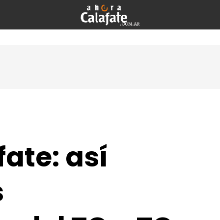
fate: así
s