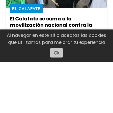
EL CALAFATE
El Calafate se suma a la
movilización nacional contra la
denominada Ley de
Al navegar en este sitio aceptas las cookies
Extranjerización de Tierras
que utilizamos para mejorar tu experiencia
Este jueves 6 de agosto, vecinos,
Ok
Escuchar artículo
organizaciones sociales, sectores
políticos y sindicatos de El Calafate se
sumarán a la jornada nacional de
movilización convocada en rechazo al
proyecto de la denominada "Ley de
Inviolabilidad de la Propiedad Privada",
iniciativa impulsada por el Poder
Ejecutivo que busca modificar el
régimen vigente sobre la propiedad de