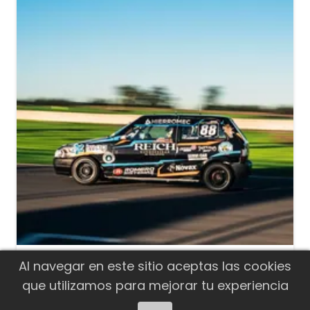
Agustín Orellana corrió el Súper 10
Al navegar en este sitio aceptas las cookies
de la Clase 1 del Turismo Pista
que utilizamos para mejorar tu experiencia
El piloto de El Calafate tuvo una muy