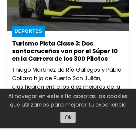
DEPORTES
Turismo Pista Clase 3: Dos
santacruceños van por el Súper 10
en la Carrera de los 300 Pilotos
Thiago Martínez de Río Gallegos y Pablo
Collazo hijo de Puerto San Julián,
clasificaron entre los diez mejores de la
Clase 3 y este domingo serán
Al navegar en este sitio aceptas las cookies
protagonistas del Súper 10. En la Clase 2,
que utilizamos para mejorar tu experiencia
el riogalleguense Emiliano González
Ok
Escuchar artículo
quedó 32° junto a su invitado Benedetti.