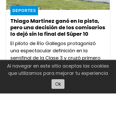
DEPORTES
Thiago Martínez ganó en la pista,
pero una decisión de los comisarios
lo dejó sin la final del Súper 10
El piloto de Río Gallegos protagonizó
una espectacular definición en la
semifinal de la Clase 3 y cruzó primero
por apenas una milésima ante Lucas
Al navegar en este sitio aceptas las cookies
Vicino. Sin embargo, tras la competencia
que utilizamos para mejorar tu experiencia
los comisarios deportivos determinaron
Ok
Escuchar artículo
que el ganador era Vicino por un roce y
el santacruceño quedó afuera de la final
que finalmente ganó Agustín Canapino.