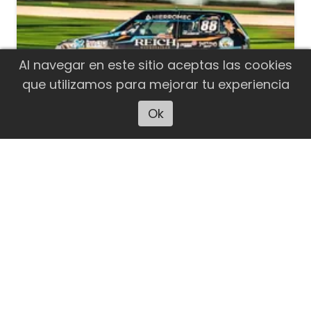
Al navegar en este sitio aceptas las cookies
que utilizamos para mejorar tu experiencia
Ok
Escuchar artículo
Agustín Orellana corrió el Súper 10
de la Clase 1 del Turismo Pista
El piloto de El Calafate tuvo una muy
buena actuación este sábado en San
Nicolás. Fue segundo en su manga y
finalmente quedó sexto en el orden de
largada para la final de la Clase 1 del
domingo.