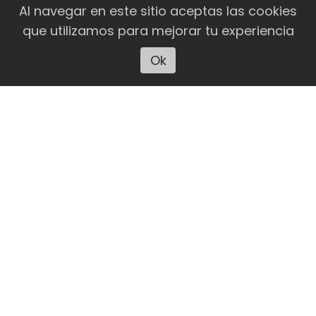
Al navegar en este sitio aceptas las cookies
que utilizamos para mejorar tu experiencia
Ok
Escuchar artículo
DEPORTES
Un récord mundial brilló en la
tercera jornada de la Copa del
Mundo de Natación en aguas frías
La Winter Swimming World Cup vivió otro
día frente al glaciar Perito Moreno con
competencias de 25 metros pecho, 450
metros libres y las súper finales de 50
metros. Participan más de 200
nadadores de 15 países, entre ellos