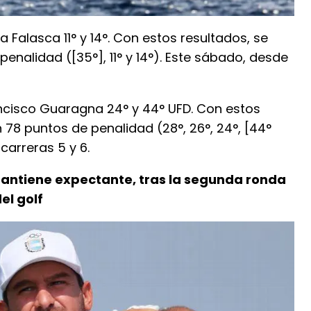
ía Falasca 11° y 14°. Con estos resultados, se
penalidad ([35°], 11° y 14°). Este sábado, desde
rancisco Guaragna 24° y 44° UFD. Con estos
 78 puntos de penalidad (28°, 26°, 24°, [44°
carreras 5 y 6.
 mantiene expectante, tras la segunda ronda
el golf