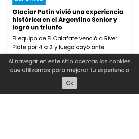
Glaciar Patín vivió una experiencia
histórica en el Argentino Senior y
logró un triunfo
El equipo de El Calafate venció a River
Plate por 4 a 2 y luego cayó ante
Olimpia de San Juan, uno de los
Al navegar en este sitio aceptas las cookies
candidatos al título. Es la primera
que utilizamos para mejorar tu experiencia
participación de un club santacruceño
en el torneo más importante del hockey
Ok
Escuchar artículo
sobre patines argentino.