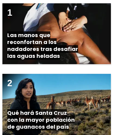
Las manos que
reconfortan a los
nadadores tras desafiar
las aguas heladas
Qué hará Santa Cruz
con la mayor población
de guanacos del país