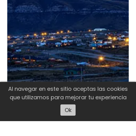
Al navegar en este sitio aceptas las cookies
que utilizamos para mejorar tu experiencia
Ok
Escuchar artículo
ALUMBRADO PÚBLICO. El Calafate
recibirá 1.300 luminarias LED
El Gobierno de Santa Cruz presentó el