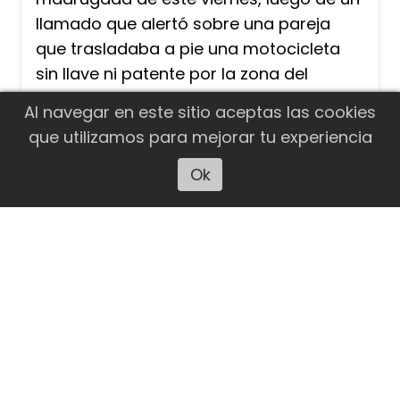
llamado que alertó sobre una pareja
que trasladaba a pie una motocicleta
sin llave ni patente por la zona del
Anfiteatro del Bosque. El propietario del
Al navegar en este sitio aceptas las cookies
rodado se presentó en el lugar y
que utilizamos para mejorar tu experiencia
reconoció la moto como de su
propiedad.
Ok
Escuchar artículo