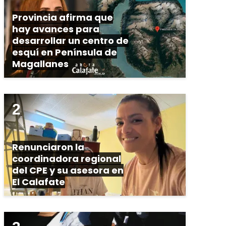
Provincia afirma que
hay avances para
desarrollar un centro de
esquí en Península de
Magallanes
Renunciaron la
coordinadora regional
del CPE y su asesora en
El Calafate