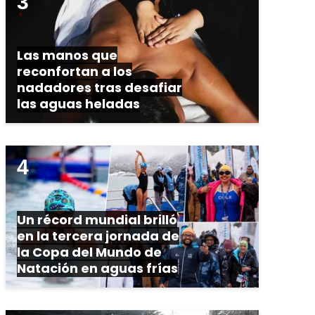
Las manos que
reconfortan a los
nadadores tras desafiar
las aguas heladas
Un récord mundial brilló
en la tercera jornada de
la Copa del Mundo de
Natación en aguas frías