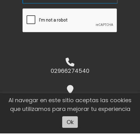
02966274540
Raúl Miño 1823 El Calafate - Santa
Al navegar en este sitio aceptas las cookies
Cruz
que utilizamos para mejorar tu experiencia
Ok
Escuchar artículo
ahoracalafate@cotecal.com.ar