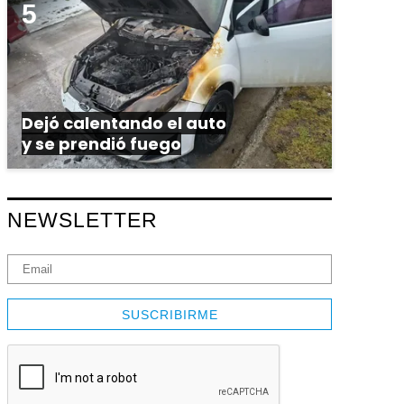
Dejó calentando el auto
y se prendió fuego
NEWSLETTER
SUSCRIBIRME