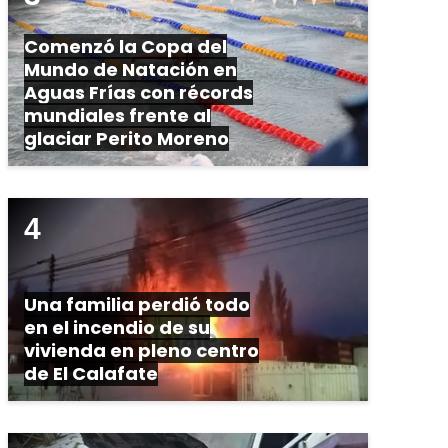
Comenzó la Copa del
Mundo de Natación en
Aguas Frías con récords
mundiales frente al
glaciar Perito Moreno
Una familia perdió todo
en el incendio de su
vivienda en pleno centro
de El Calafate