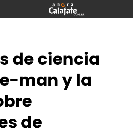
s de ciencia
He-man y la
obre
res de