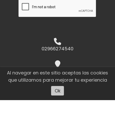
02966274540
Raúl Miño 1823 El Calafate - Santa
Al navegar en este sitio aceptas las cookies
Cruz
que utilizamos para mejorar tu experiencia
Ok
Escuchar artículo
ahoracalafate@cotecal.com.ar