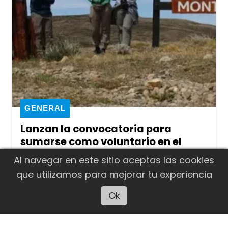
GENERAL
Lanzan la convocatoria para
sumarse como voluntario en el
Parque Nacional Monte León
Al navegar en este sitio aceptas las cookies
La Administración de Parques
que utilizamos para mejorar tu experiencia
Nacionales abrió la inscripción para el
Ok
Escuchar artículo
Programa de Voluntariado 2026-2027
del Parque Nacional Monte León. La