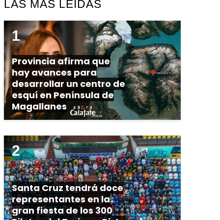
LAS MÁS LEÍDAS
Provincia afirma que
hay avances para
desarrollar un centro de
esquí en Península de
Magallanes
Santa Cruz tendrá doce
representantes en la
gran fiesta de los 300