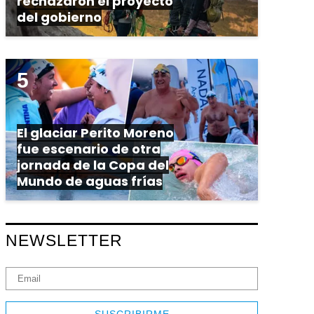
rechazaron el proyecto
del gobierno
El glaciar Perito Moreno
fue escenario de otra
jornada de la Copa del
Mundo de aguas frías
NEWSLETTER
SUSCRIBIRME