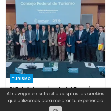
TURISMO
El Calafate será sede del Consejo
Al navegar en este sitio aceptas las cookies
Federal de Turismo y del principal
que utilizamos para mejorar tu experiencia
foro turístico del país
El secretario de Estado de Turismo de
Ok
Escuchar artículo