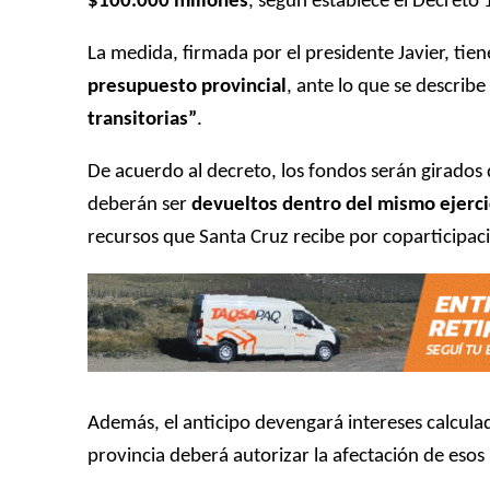
$100.000 millones
, según establece el Decreto 
La medida, firmada por el presidente Javier, ti
presupuesto provincial
, ante lo que se describ
transitorias
”
.
De acuerdo al decreto, los fondos serán girados 
deberán ser
devueltos dentro del mismo ejercic
recursos que Santa Cruz recibe por coparticipaci
Además, el anticipo devengará intereses calcula
provincia deberá autorizar la afectación de esos 