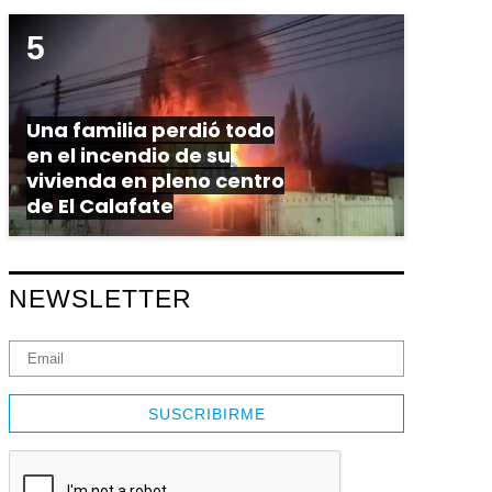
Una familia perdió todo
en el incendio de su
vivienda en pleno centro
de El Calafate
NEWSLETTER
SUSCRIBIRME