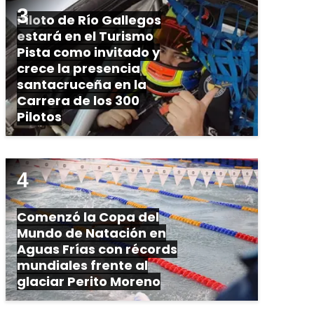
Piloto de Río Gallegos
estará en el Turismo
Pista como invitado y
crece la presencia
santacruceña en la
Carrera de los 300
Pilotos
Comenzó la Copa del
Mundo de Natación en
Aguas Frías con récords
mundiales frente al
glaciar Perito Moreno