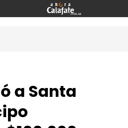
ó a Santa
cipo