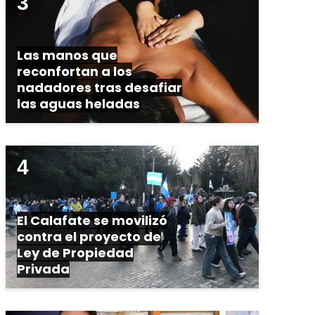
Las manos que
reconfortan a los
nadadores tras desafiar
las aguas heladas
El Calafate se movilizó
contra el proyecto de
Ley de Propiedad
Privada