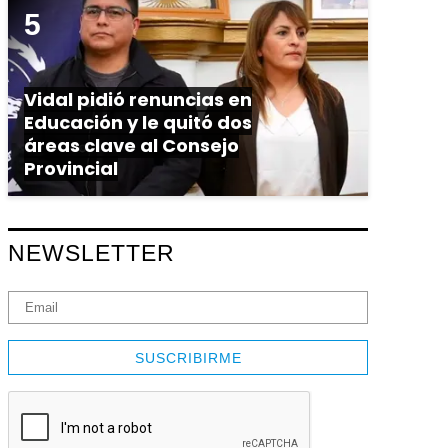
Vidal pidió renuncias en
Educación y le quitó dos
áreas clave al Consejo
Provincial
NEWSLETTER
SUSCRIBIRME