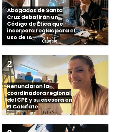
Abogados de Santa
Cruz debatirán un
Código de Ética que
incorpora reglas para el
uso de IA
Renunciaron la
coordinadora regional
del CPE y su asesora en
El Calafate