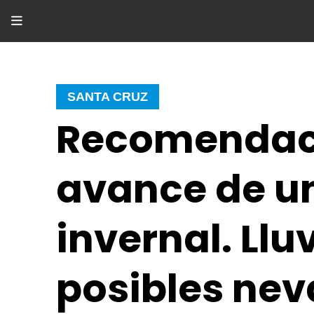
SANTA CRUZ
Recomendaci
avance de un
invernal. Llu
posibles nev