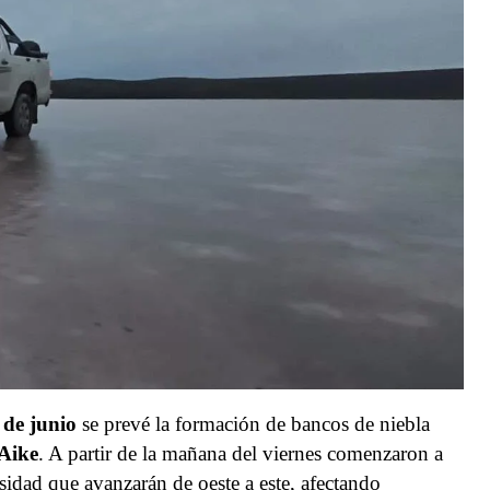
 de junio
se prevé la formación de bancos de niebla
Aike
. A partir de la mañana del viernes comenzaron a
ensidad que avanzarán de oeste a este, afectando