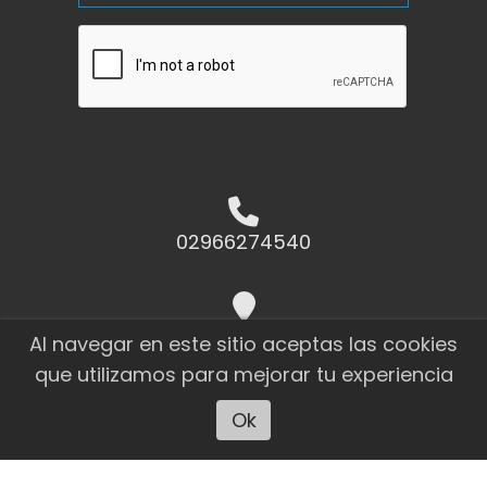
02966274540
Raúl Miño 1823 El Calafate - Santa
Al navegar en este sitio aceptas las cookies
Cruz
que utilizamos para mejorar tu experiencia
Ok
ahoracalafate@cotecal.com.ar