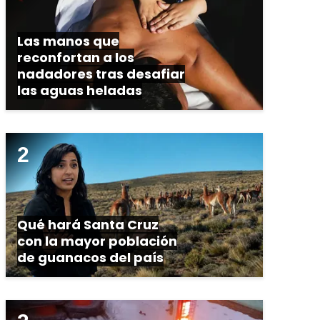
Las manos que
reconfortan a los
nadadores tras desafiar
las aguas heladas
Qué hará Santa Cruz
con la mayor población
de guanacos del país