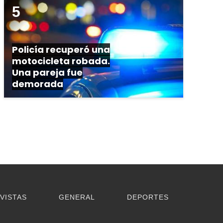
Policía recuperó una
motocicleta robada.
Una pareja fue
demorada
VISTAS
GENERAL
DEPORTES