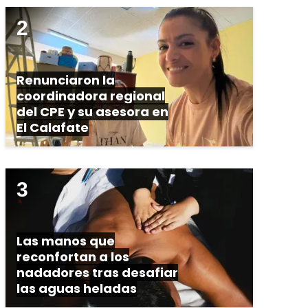
Renunciaron la
coordinadora regional
del CPE y su asesora en
El Calafate
Las manos que
reconfortan a los
nadadores tras desafiar
las aguas heladas