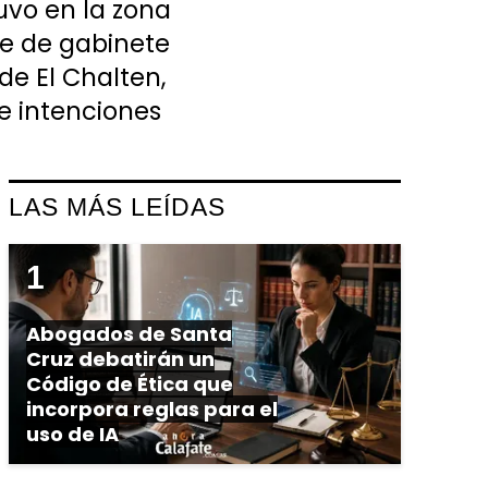
tuvo en la zona
fe de gabinete
de El Chalten,
e intenciones
LAS MÁS LEÍDAS
Abogados de Santa
Cruz debatirán un
Código de Ética que
incorpora reglas para el
uso de IA