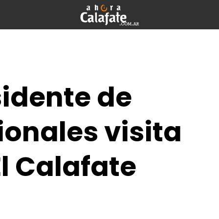
sidente de
onales visita
El Calafate