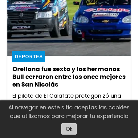
DEPORTES
Orellana fue sexto y los hermanos
Bull cerraron entre los once mejores
en San Nicolás
El piloto de El Calafate protagonizó una
gran largada, llegó a ocupar el tercer
Al navegar en este sitio aceptas las cookies
lugar y finalmente terminó sexto en la
que utilizamos para mejorar tu experiencia
primera final de la Clase 1 del Turismo
Ok
Escuchar artículo
Pista. Willy Bull fue décimo y Alexis Bull