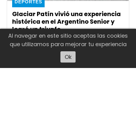
DEPORTES
Glaciar Patín vivió una experiencia
histórica en el Argentino Senior y
logró un triunfo
Al navegar en este sitio aceptas las cookies
El equipo de El Calafate venció a River
que utilizamos para mejorar tu experiencia
Plate por 4 a 2 y luego cayó ante
Ok
Escuchar artículo
Olimpia de San Juan, uno de los
candidatos al título. Es la primera
participación de un club santacruceño
en el torneo más importante del hockey
sobre patines argentino.