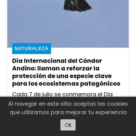
NATURALEZA
Día Internacional del Cóndor
Andino: llaman a reforzar la
protección de una especie clave
para los ecosistemas patagónicos
Cada 7 de julio se conmemora el Día
Internacional del Cóndor Andino, una
Al navegar en este sitio aceptas las cookies
fecha destinada a concientizar sobre la
que utilizamos para mejorar tu experiencia
importancia de conservar una de las
Ok
Escuchar artículo
especies más emblemáticas de