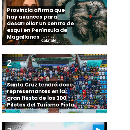
Provincia afirma que
hay avances para
desarrollar un centro de
esquí en Península de
Magallanes
Santa Cruz tendrá doce
representantes en la
gran fiesta de los 300
Pilotos del Turismo Pista